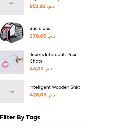
853,93
د.م.
Sac à dos
230,00
د.م.
Jouets Interactifs Pour
Chats
45,00
د.م.
Intelligent Wooden Shirt
426,03
د.م.
Filter By Tags