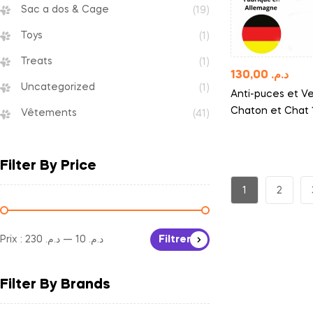
Sac a dos & Cage
(19)
Toys
(1)
Treats
(1)
130,00
د.م.
Uncategorized
(1)
Anti-puces et V
Chaton et Chat 
Vêtements
(41)
Filter By Price
1
2
Prix :
د.م. 230
—
د.م. 10
Filtrer
Filter By Brands