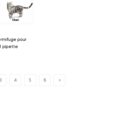
ermifuge pour
1 pipette
3
4
5
6