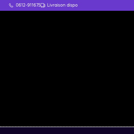
0612-911675
Livraison dispo
Product Categories