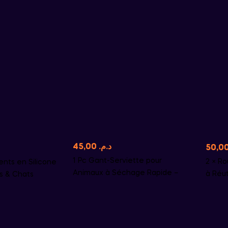
45,00
د.م.
1 Pc Gant-Serviette pour
2 × R
ents en Silicone
Animaux à Séchage Rapide –
à Réut
s & Chats