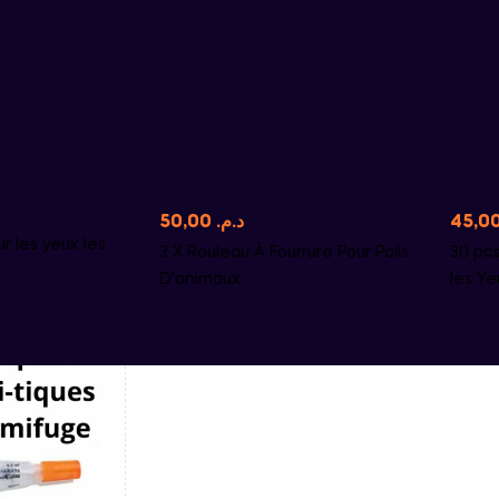
50,00
د.م.
 les yeux les
3 X Rouleau À Fourrure Pour Poils
30 pc
D’animaux
les Ye
de Ta
Protec
Matéri
pour l