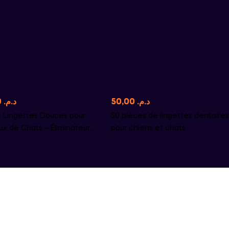
45,00
د.م.
50,00
د.م.
s Lingettes Douces pour
50 pièces de lingettes dentaires
ux de Chats – Éliminateur
pour chiens et chats
ches de Larmes &
teur de la Santé Oculaire,
au Polyester Durable, Sûr
es Amis Félins