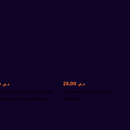
25,00
د.م.
50,00
د.م.
2 Rouleau Anti-Poils pour
ouleau de Nettoyage Facile
animaux
iliser pour Poils d’Animaux