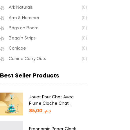
Ark Naturals
(0)
Arm & Hammer
(0)
Bags on Board
(0)
Beggin Strips
(0)
Canidae
(0)
Canine Carry Outs
(0)
Best Seller Products
Jouet Pour Chat Avec
Plume Cloche Chat
Tourniquet Balle
85,00
د.م.
Ergonomic Paper Clock