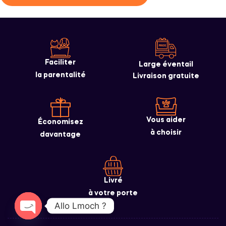
Faciliter
Large éventail
la parentalité
Livraison gratuite
Vous aider
Économisez
à choisir
davantage
Livré
à votre porte
Allo Lmoch ?
O