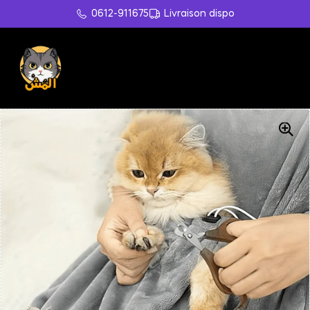
0612-911675
Livraison dispo