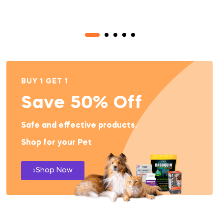
BUY 1 GET 1
Save 50% Off
Safe and effective products.
Shop for your Pet
Shop Now