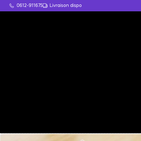
0612-911675
Livraison dispo