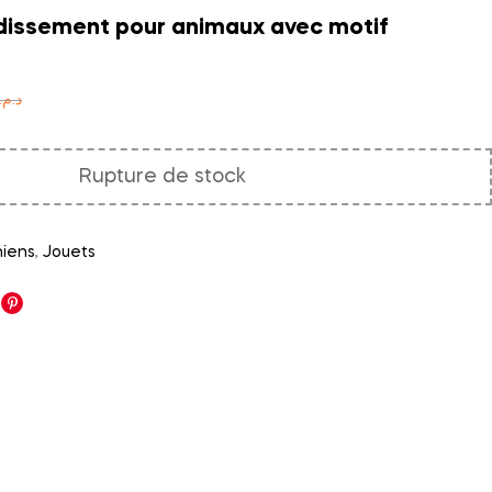
idissement pour animaux avec motif
30,00
د.م.
150,00
د.م.
د.م.
Rupture de stock
iens
,
Jouets
nkedin
Pinterest