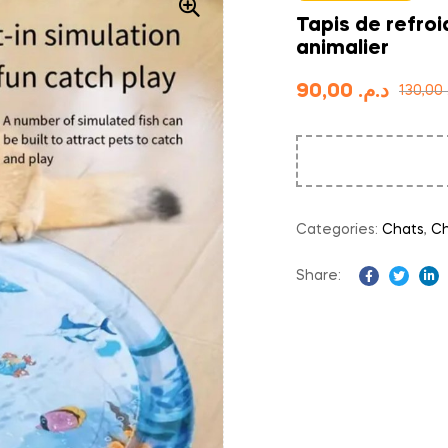
Tapis de refro
animalier
90,00
د.م.
130,00
Categories:
Chats
,
Ch
Share:
Facebook
Twitter
Li