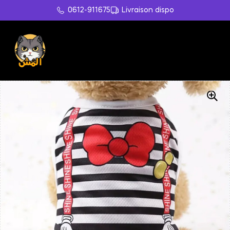
0612-911675
Livraison dispo