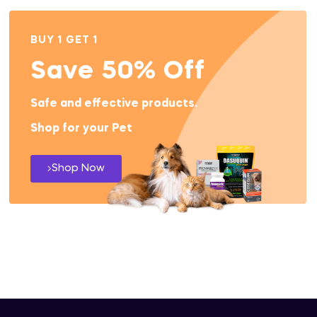
BUY 1 GET 1
Save 50% Off
Safe and effective products.
Shop for your Pet
Shop Now