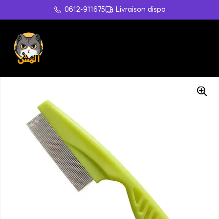
0612-911675
Livraison dispo