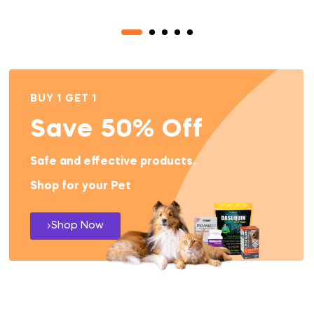
BUY 1 GET 1
Save 50% Off
Safe and effective products.
Shop for your Pet
Shop Now