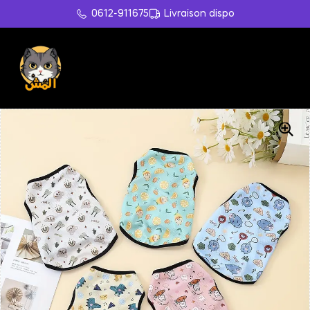
0612-911675
Livraison dispo