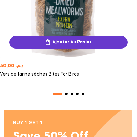
Ajouter Au Panier
50,00
د.م.
Vers de farine séches Bites For Birds
BUY 1 GET 1
Save 50% Off