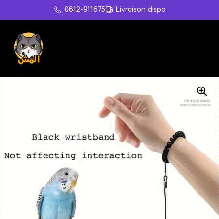
0612-911675
Livraison dispo