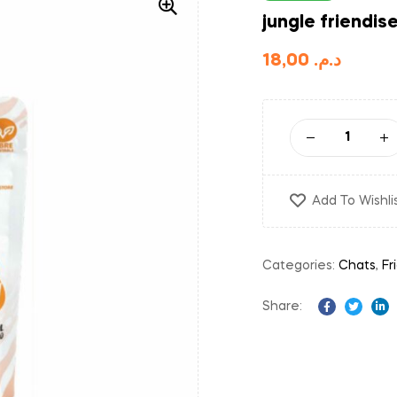
jungle friendis
18,00
د.م.
Add To Wishli
Categories:
Chats
,
Fr
Share:
Facebook
Twitter
Li