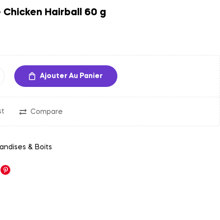
e Chicken Hairball 60 g
17,00
85,00
د.م.
د.م.
Ajouter Au Panier
st
Compare
iandises & Boits
nkedin
Pinterest