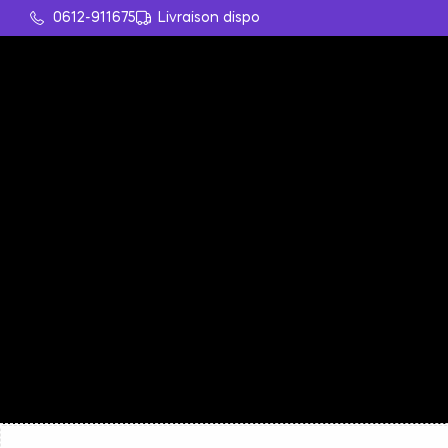
0612-911675
Livraison dispo