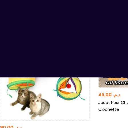
45,00
د.م.
Jouet Pour Ch
Clochette
90,00
د.م.