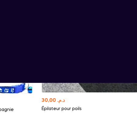
30,00
د.م.
Épilateur pour poils
pagnie