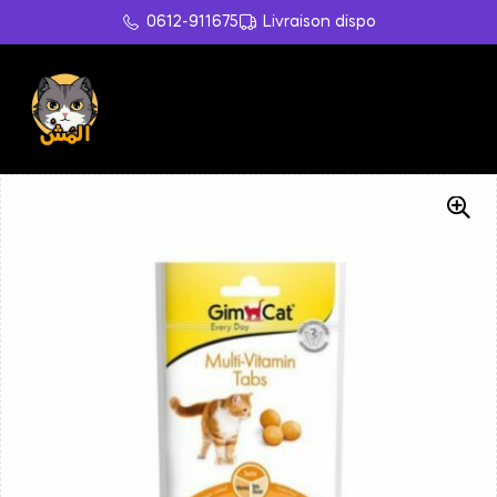
0612-911675
Livraison dispo