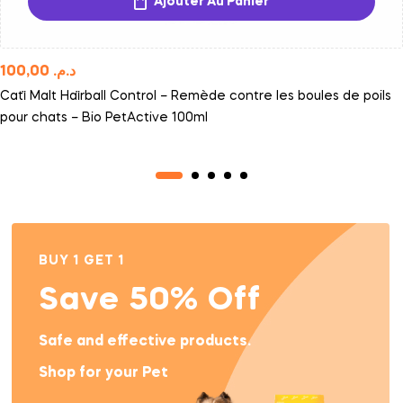
Ajouter Au Panier
100,00
د.م.
Cati̇ Malt Hai̇rball Control – Remède contre les boules de poils
pour chats – Bio PetActive 100ml
BUY 1 GET 1
Save 50% Off
Safe and effective products.
Shop for your Pet