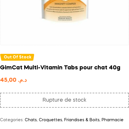
Out Of Stock
GimCat Multi-Vitamin Tabs pour chat 40g
45,00
د.م.
Rupture de stock
Categories:
Chats
,
Croquettes
,
Friandises & Boits
,
Pharmacie