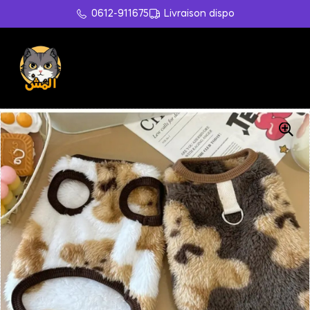
0612-911675
Livraison dispo