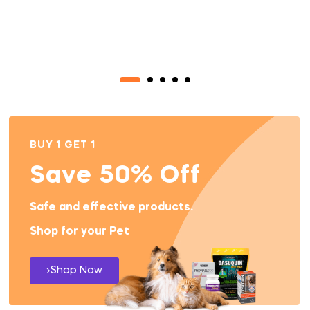
BUY 1 GET 1
Save 50% Off
Safe and effective products.
Shop for your Pet
Shop Now