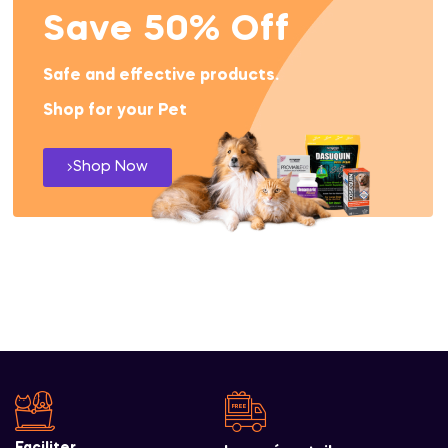
Save 50% Off
Safe and effective products.
Shop for your Pet
Shop Now