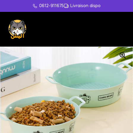
0612-911675
Livraison dispo