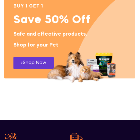
BUY 1 GET 1
Save 50% Off
Safe and effective products.
Shop for your Pet
Shop Now