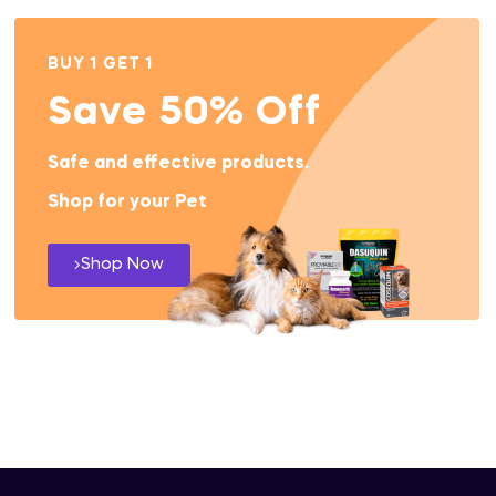
BUY 1 GET 1
Save 50% Off
Safe and effective products.
Shop for your Pet
Shop Now