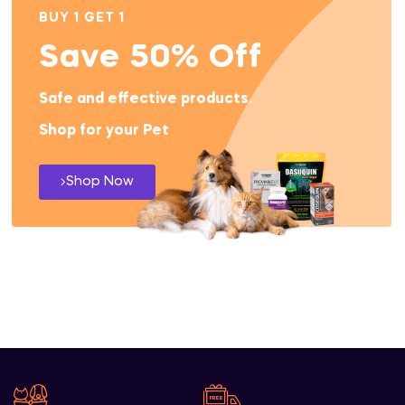
BUY 1 GET 1
Save 50% Off
Safe and effective products.
Shop for your Pet
Shop Now