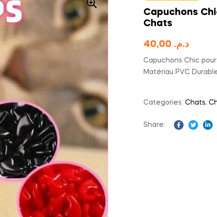
Capuchons Chic
Chats
40,00
د.م.
Capuchons Chic pour 
Matériau PVC Durable
Categories:
Chats
,
Ch
Share:
Facebook
Twitter
Li