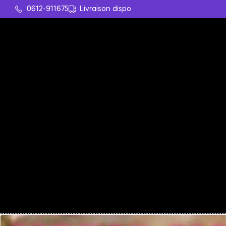
0612-911675
Livraison dispo