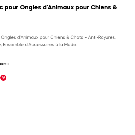
 pour Ongles d’Animaux pour Chiens &
530,00
د.م.
40,00
د.م.
Ongles d’Animaux pour Chiens & Chats – Anti-Rayures,
, Ensemble d’Accessoires à la Mode.
iens
nkedin
Pinterest