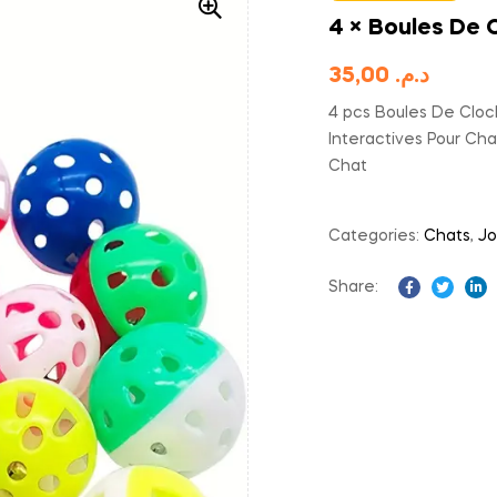
4 × Boules De 
35,00
د.م.
4 pcs Boules De Clo
Interactives Pour Cha
Chat
Categories:
Chats
,
Jo
Share:
Facebook
Twitter
Li