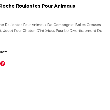
Cloche Roulantes Pour Animaux
180,00
530,00
د.م.
د.م.
che Roulantes Pour Animaux De Compagnie, Balles Creuses
t, Jouet Pour Chaton D’intérieur, Pour Le Divertissement De
uets
nkedin
Pinterest