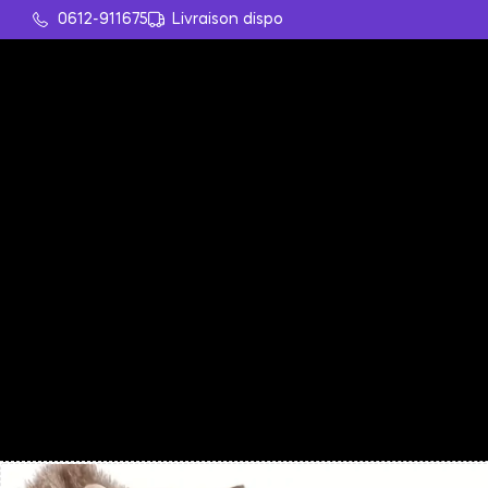
0612-911675
Livraison dispo